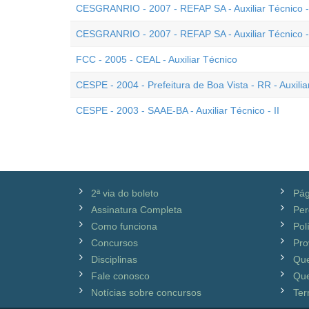
CESGRANRIO - 2007 - REFAP SA - Auxiliar Técnico 
CESGRANRIO - 2007 - REFAP SA - Auxiliar Técnico -
FCC - 2005 - CEAL - Auxiliar Técnico
CESPE - 2004 - Prefeitura de Boa Vista - RR - Auxili
CESPE - 2003 - SAAE-BA - Auxiliar Técnico - II
2ª via do boleto
Pág
Assinatura Completa
Per
Como funciona
Pol
Concursos
Pro
Disciplinas
Qu
Fale conosco
Que
Notícias sobre concursos
Ter