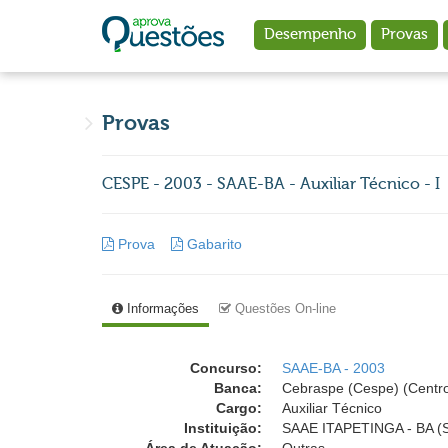
Ir para o conteúdo principal
Desempenho
Provas
Provas
CESPE - 2003 - SAAE-BA - Auxiliar Técnico - I
Prova
Gabarito
Informações
Questões On-line
Concurso:
SAAE-BA - 2003
Banca:
Cebraspe (Cespe) (Centro
Cargo:
Auxiliar Técnico
Instituição:
SAAE ITAPETINGA - BA (Se