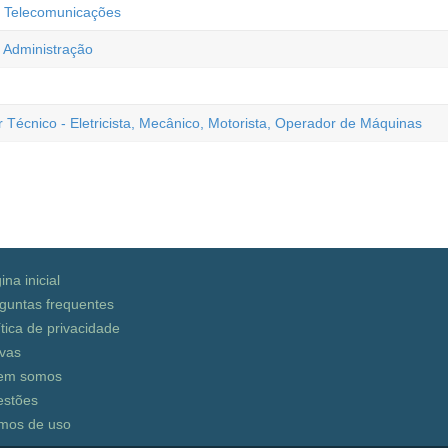
- Telecomunicações
 Administração
ar Técnico - Eletricista, Mecânico, Motorista, Operador de Máquinas
ina inicial
guntas frequentes
ítica de privacidade
vas
em somos
stões
mos de uso