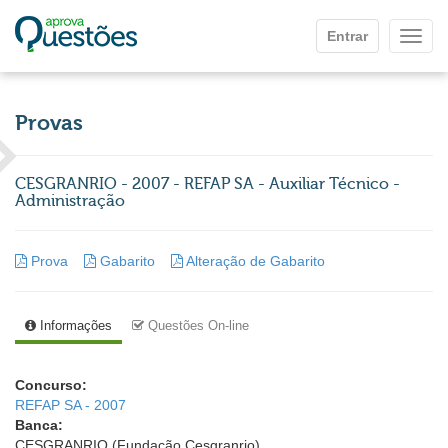
Ir para o conteúdo principal
Entrar
Mostr
Provas
CESGRANRIO - 2007 - REFAP SA - Auxiliar Técnico -
Administração
Prova
Gabarito
Alteração de Gabarito
Informações
Questões On-line
Concurso:
REFAP SA - 2007
Banca:
CESGRANRIO (Fundação Cesgranrio)