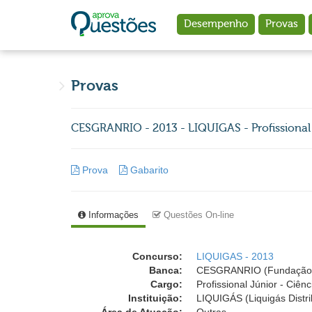
Ir para o conteúdo principal
Desempenho
Provas
Provas
CESGRANRIO - 2013 - LIQUIGAS - Profissional 
Prova
Gabarito
Informações
Questões On-line
Concurso:
LIQUIGAS - 2013
Banca:
CESGRANRIO (Fundação 
Cargo:
Profissional Júnior - Ciên
Instituição:
LIQUIGÁS (Liquigás Distri