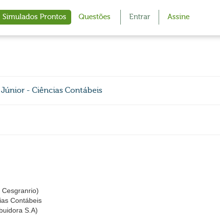
Simulados Prontos
Questões
Entrar
Assine
Júnior - Ciências Contábeis
Cesgranrio)
cias Contábeis
buidora S.A)