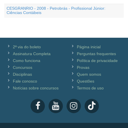
CESGRANRIO - 2008 - Petrobrás - Profissional Júnior:
Ciências Contábeis
2ª via do boleto
Página inicial
Assinatura Completa
Perguntas frequentes
Como funciona
Política de privacidade
Concursos
Provas
Disciplinas
Quem somos
Fale conosco
Questões
Notícias sobre concursos
Termos de uso