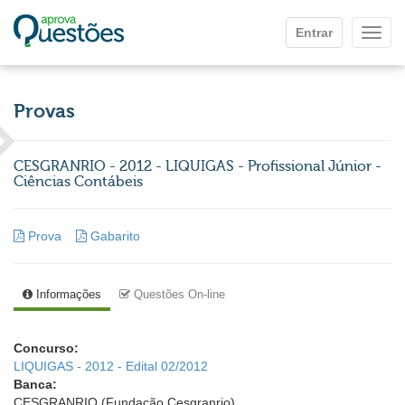
Ir para o conteúdo principal
Entrar
Mostr
Provas
CESGRANRIO - 2012 - LIQUIGAS - Profissional Júnior -
Ciências Contábeis
Prova
Gabarito
Informações
Questões On-line
Concurso:
LIQUIGAS - 2012 - Edital 02/2012
Banca:
CESGRANRIO (Fundação Cesgranrio)