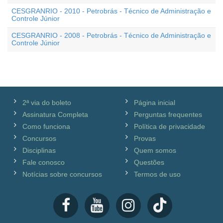
CESGRANRIO - 2010 - Petrobrás - Técnico de Administração e
Controle Júnior
CESGRANRIO - 2008 - Petrobrás - Técnico de Administração e
Controle Júnior
2ª via do boleto
Página inicial
Assinatura Completa
Perguntas frequentes
Como funciona
Política de privacidade
Concursos
Provas
Disciplinas
Quem somos
Fale conosco
Questões
Notícias sobre concursos
Termos de uso