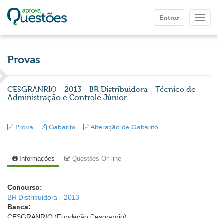
Ir para o conteúdo principal
Entrar
Mostr
Provas
CESGRANRIO - 2013 - BR Distribuidora - Técnico de
Administração e Controle Júnior
Prova
Gabarito
Alteração de Gabarito
Informações
Questões On-line
Concurso:
BR Distribuidora - 2013
Banca:
CESGRANRIO (Fundação Cesgranrio)