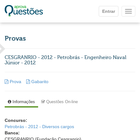
Ir para o conteúdo principal
Entrar
Mostr
Provas
CESGRANRIO - 2012 - Petrobrás - Engenheiro Naval
Júnior - 2012
Prova
Gabarito
Informações
Questões On-line
Concurso:
Petrobrás - 2012 - Diversos cargos
Banca:
CESGRANRIO (Fundação Cesgranrio)