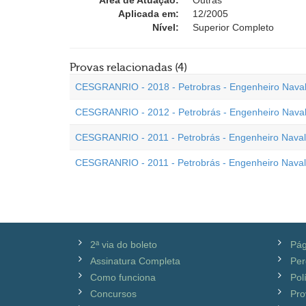
Área de Atuação:
Outras
Aplicada em:
12/2005
Nível:
Superior Completo
Provas relacionadas (4)
CESGRANRIO - 2018 - Petrobras - Engenheiro Naval
CESGRANRIO - 2012 - Petrobrás - Engenheiro Naval 
CESGRANRIO - 2011 - Petrobrás - Engenheiro Naval
CESGRANRIO - 2011 - Petrobrás - Engenheiro Naval 
2ª via do boleto
Pág
Assinatura Completa
Per
Como funciona
Pol
Concursos
Pro