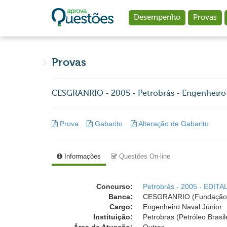
Ir para o conteúdo principal
Desempenho
Provas
Provas
CESGRANRIO - 2005 - Petrobrás - Engenheiro
Prova
Gabarito
Alteração de Gabarito
Informações
Questões On-line
Concurso:
Petrobrás - 2005 - EDITA
Banca:
CESGRANRIO (Fundação 
Cargo:
Engenheiro Naval Júnior
Instituição:
Petrobras (Petróleo Brasil