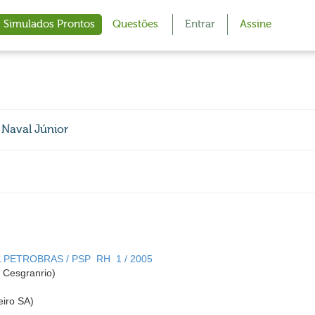
Simulados Prontos
Questões
Entrar
Assine
 Naval Júnior
L PETROBRAS / PSP  RH  1 / 2005
Cesgranrio)
eiro SA)