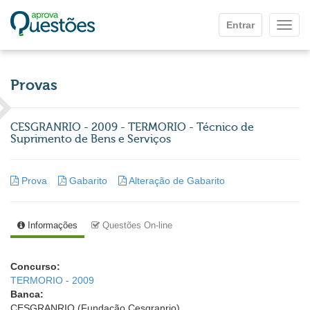
Ir para o conteúdo principal
Entrar
Mostr
Provas
CESGRANRIO - 2009 - TERMORIO - Técnico de
Suprimento de Bens e Serviços
Prova
Gabarito
Alteração de Gabarito
Informações
Questões On-line
Concurso:
TERMORIO - 2009
Banca:
CESGRANRIO (Fundação Cesgranrio)