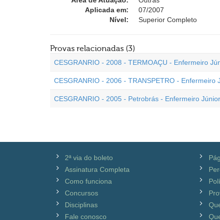
Área de Atuação:
Outras
Aplicada em:
07/2007
Nível:
Superior Completo
Provas relacionadas (3)
CESGRANRIO - 2008 - TERMOAÇU - Enfermeiro Jún
CESGRANRIO - 2006 - TRANSPETRO - Enfermeiro J
CESGRANRIO - 2005 - Petrobrás - Enfermeiro Júnio
2ª via do boleto
Pág
Assinatura Completa
Per
Como funciona
Pol
Concursos
Pro
Disciplinas
Qu
Fale conosco
Que