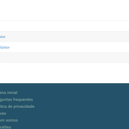
ior
únior
r
ina inicial
guntas frequentes
ítica de privacidade
vas
em somos
stões