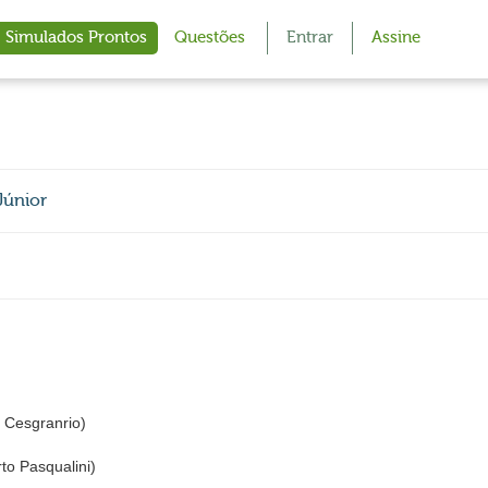
Simulados Prontos
Questões
Entrar
Assine
Júnior
Cesgranrio)
to Pasqualini)