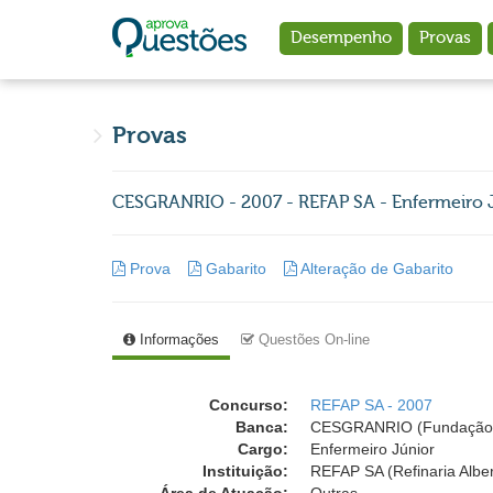
Ir para o conteúdo principal
Desempenho
Provas
Provas
CESGRANRIO - 2007 - REFAP SA - Enfermeiro 
Prova
Gabarito
Alteração de Gabarito
Informações
Questões On-line
Concurso:
REFAP SA - 2007
Banca:
CESGRANRIO (Fundação 
Cargo:
Enfermeiro Júnior
Instituição:
REFAP SA (Refinaria Alber