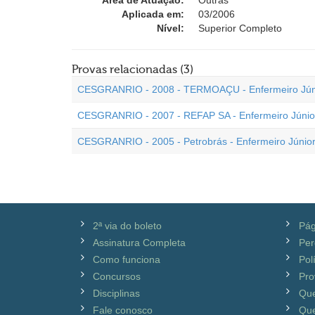
Área de Atuação:
Outras
Aplicada em:
03/2006
Nível:
Superior Completo
Provas relacionadas (3)
CESGRANRIO - 2008 - TERMOAÇU - Enfermeiro Jún
CESGRANRIO - 2007 - REFAP SA - Enfermeiro Júnio
CESGRANRIO - 2005 - Petrobrás - Enfermeiro Júnio
2ª via do boleto
Pág
Assinatura Completa
Per
Como funciona
Pol
Concursos
Pro
Disciplinas
Qu
Fale conosco
Que