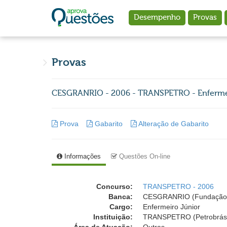
Ir para o conteúdo principal
Desempenho
Provas
Provas
CESGRANRIO - 2006 - TRANSPETRO - Enferme
Prova
Gabarito
Alteração de Gabarito
Informações
Questões On-line
Concurso:
TRANSPETRO - 2006
Banca:
CESGRANRIO (Fundação 
Cargo:
Enfermeiro Júnior
Instituição:
TRANSPETRO (Petrobrás 