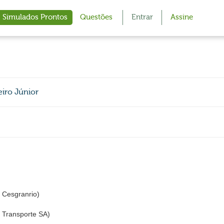
Simulados Prontos
Questões
Entrar
Assine
iro Júnior
Cesgranrio)
Transporte SA)