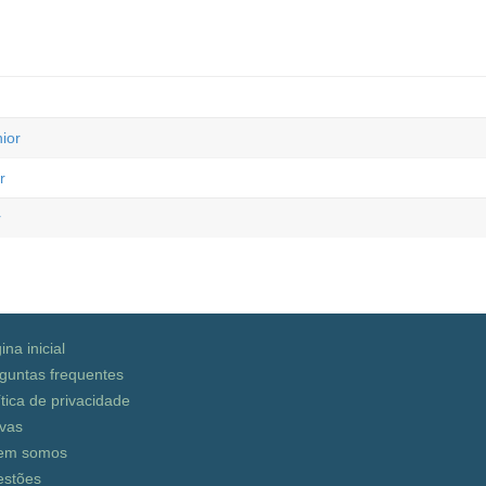
ior
r
r
ina inicial
guntas frequentes
ítica de privacidade
vas
em somos
stões