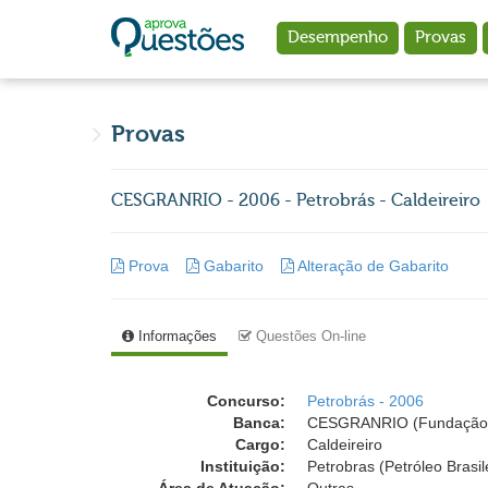
Ir para o conteúdo principal
Desempenho
Provas
Provas
CESGRANRIO - 2006 - Petrobrás - Caldeireiro
Prova
Gabarito
Alteração de Gabarito
Informações
Questões On-line
Concurso:
Petrobrás - 2006
Banca:
CESGRANRIO (Fundação 
Cargo:
Caldeireiro
Instituição:
Petrobras (Petróleo Brasil