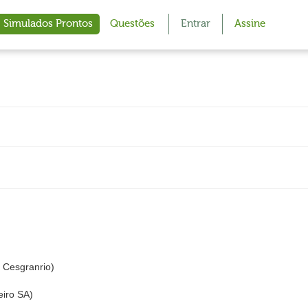
Simulados Prontos
Questões
Entrar
Assine
Cesgranrio)
eiro SA)