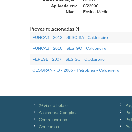
Área de Atuação:
Outras
Aplicada em:
05/2006
Nível:
Ensino Médio
Provas relacionadas (4)
FUNCAB - 2012 - SESC-BA - Caldeireiro
FUNCAB - 2010 - SES-GO - Caldeireiro
FEPESE - 2007 - SES-SC - Caldeireiro
CESGRANRIO - 2005 - Petrobrás - Caldeireiro
2ª via do boleto
Pág
Assinatura Completa
Per
Como funciona
Pol
Concursos
Pro