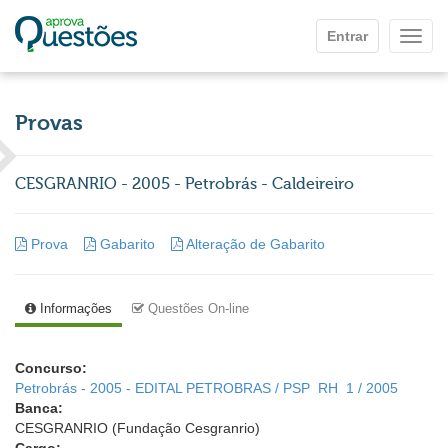
Ir para o conteúdo principal
Entrar
Mostr
Provas
CESGRANRIO - 2005 - Petrobrás - Caldeireiro
Prova
Gabarito
Alteração de Gabarito
Informações
Questões On-line
Concurso:
Petrobrás - 2005 - EDITAL PETROBRAS / PSP  RH  1 / 2005
Banca:
CESGRANRIO (Fundação Cesgranrio)