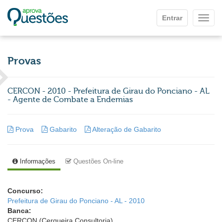
Ir para o conteúdo principal
Entrar
Mostr
Provas
CERCON - 2010 - Prefeitura de Girau do Ponciano - AL
- Agente de Combate a Endemias
Prova
Gabarito
Alteração de Gabarito
Informações
Questões On-line
Concurso:
Prefeitura de Girau do Ponciano - AL - 2010
Banca:
CERCON (Cerqueira Consultoria)