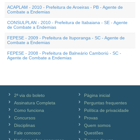
ACAPLAM - 2010 - Prefeitura de Aroeiras - PB - Agente de
Combate a Endemias
CONSULPLAN - 2010 - Prefeitura de Itabaiana - SE - Agente
de Combate a Endemias
FEPESE - 2009 - Prefeitura de Ituporanga - SC - Agente de
Combate a Endemias
FEPESE - 2008 - Prefeitura de Balneário Camboriú - SC -
Agente de Combate a Endemias
2ª via do boleto
Página inicial
Assinatura Completa
Perguntas frequentes
Como funciona
Política de privacidade
Concursos
Provas
Disciplinas
Quem somos
Fale conosco
Questões