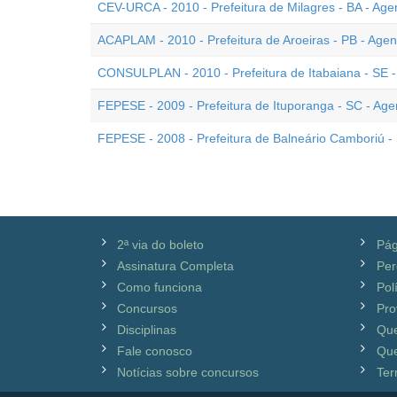
CEV-URCA - 2010 - Prefeitura de Milagres - BA - A
ACAPLAM - 2010 - Prefeitura de Aroeiras - PB - Ag
CONSULPLAN - 2010 - Prefeitura de Itabaiana - SE
FEPESE - 2009 - Prefeitura de Ituporanga - SC - A
FEPESE - 2008 - Prefeitura de Balneário Camboriú 
2ª via do boleto
Pág
Assinatura Completa
Per
Como funciona
Pol
Concursos
Pro
Disciplinas
Qu
Fale conosco
Que
Notícias sobre concursos
Ter