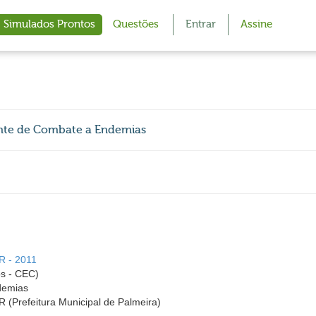
Simulados Prontos
Questões
Entrar
Assine
gente de Combate a Endemias
PR - 2011
s - CEC)
demias
R (Prefeitura Municipal de Palmeira)