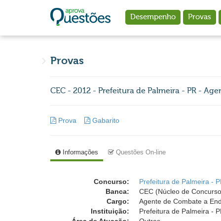
Ir para o conteúdo principal
Desempenho
Provas
Provas
CEC - 2012 - Prefeitura de Palmeira - PR - A
Prova
Gabarito
Informações
Questões On-line
Concurso:
Prefeitura de Palmeira - 
Banca:
CEC (Núcleo de Concurso
Cargo:
Agente de Combate a En
Instituição:
Prefeitura de Palmeira - P