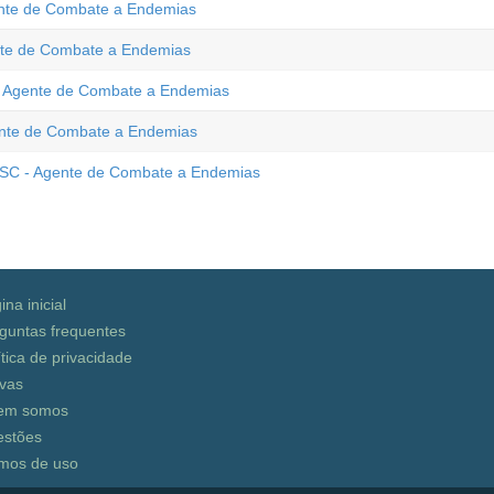
gente de Combate a Endemias
ente de Combate a Endemias
 - Agente de Combate a Endemias
gente de Combate a Endemias
- SC - Agente de Combate a Endemias
ina inicial
guntas frequentes
ítica de privacidade
vas
em somos
stões
mos de uso