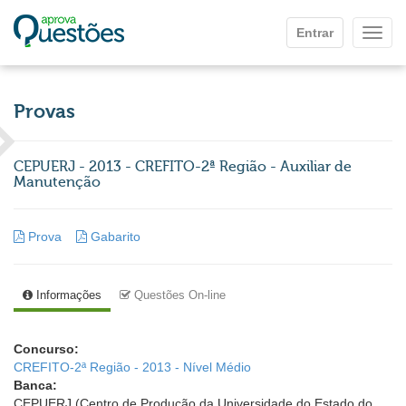
Ir para o conteúdo principal
Entrar
Mostr
Provas
CEPUERJ - 2013 - CREFITO-2ª Região - Auxiliar de
Manutenção
Prova
Gabarito
Informações
Questões On-line
Concurso:
CREFITO-2ª Região - 2013 - Nível Médio
Banca:
CEPUERJ (Centro de Produção da Universidade do Estado do