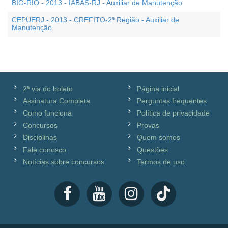
BIO-RIO - 2013 - IABAS-RJ - Auxiliar de Manutenção
CEPUERJ - 2013 - CREFITO-2ª Região - Auxiliar de
Manutenção
2ª via do boleto
Página inicial
Assinatura Completa
Perguntas frequentes
Como funciona
Política de privacidade
Concursos
Provas
Disciplinas
Quem somos
Fale conosco
Questões
Notícias sobre concursos
Termos de uso