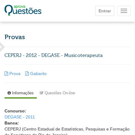
Ir para o conteúdo principal
Entrar
Mostr
Provas
CEPERJ - 2012 - DEGASE - Musicoterapeuta
Prova
Gabarito
Informações
Questões On-line
Concurso:
DEGASE - 2011
Banca:
CEPERJ (Centro Estadual de Estatísticas, Pesquisas e Formação