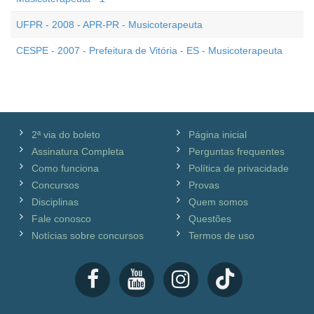
UFPR - 2008 - APR-PR - Musicoterapeuta
CESPE - 2007 - Prefeitura de Vitória - ES - Musicoterapeuta
2ª via do boleto
Página inicial
Assinatura Completa
Perguntas frequentes
Como funciona
Política de privacidade
Concursos
Provas
Disciplinas
Quem somos
Fale conosco
Questões
Notícias sobre concursos
Termos de uso