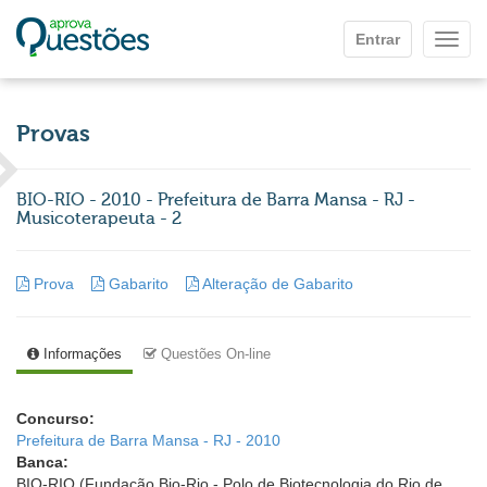
Ir para o conteúdo principal
Entrar
Mostr
Provas
BIO-RIO - 2010 - Prefeitura de Barra Mansa - RJ -
Musicoterapeuta - 2
Prova
Gabarito
Alteração de Gabarito
Informações
Questões On-line
Concurso:
Prefeitura de Barra Mansa - RJ - 2010
Banca:
BIO-RIO (Fundação Bio-Rio - Polo de Biotecnologia do Rio de