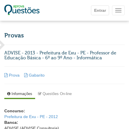
Ir para o conteúdo principal
Entrar
Mostr
Provas
ADVISE - 2013 - Prefeitura de Exu - PE - Professor de
Educação Básica - 6º ao 9º Ano - Informática
Prova
Gabarito
Informações
Questões On-line
Concurso:
Prefeitura de Exu - PE - 2012
Banca:
ADVISE (ADVISE Consultoria)