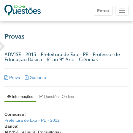
Ir para o conteúdo principal
Entrar
Mostr
Provas
ADVISE - 2013 - Prefeitura de Exu - PE - Professor de
Educação Básica - 6º ao 9º Ano - Ciências
Prova
Gabarito
Informações
Questões On-line
Concurso:
Prefeitura de Exu - PE - 2012
Banca:
ADVISE (ADVISE Consultoria)