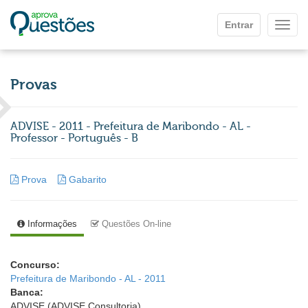
Ir para o conteúdo principal
Entrar
Mostr
Provas
ADVISE - 2011 - Prefeitura de Maribondo - AL -
Professor - Português - B
Prova
Gabarito
Informações
Questões On-line
Concurso:
Prefeitura de Maribondo - AL - 2011
Banca:
ADVISE (ADVISE Consultoria)