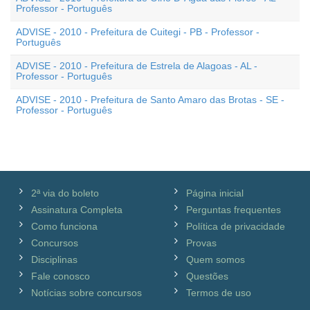
Professor - Português
ADVISE - 2010 - Prefeitura de Cuitegi - PB - Professor -
Português
ADVISE - 2010 - Prefeitura de Estrela de Alagoas - AL -
Professor - Português
ADVISE - 2010 - Prefeitura de Santo Amaro das Brotas - SE -
Professor - Português
2ª via do boleto
Página inicial
Assinatura Completa
Perguntas frequentes
Como funciona
Política de privacidade
Concursos
Provas
Disciplinas
Quem somos
Fale conosco
Questões
Notícias sobre concursos
Termos de uso