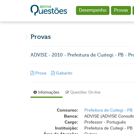
Ir para o conteúdo principal
Desempenho
Provas
Provas
ADVISE - 2010 - Prefeitura de Cuitegi - PB - P
Prova
Gabarito
Informações
Questões On-line
Concurso:
Prefeitura de Cuitegi - PB
Banca:
ADVISE (ADVISE Consulto
Cargo:
Professor - Português
Instituição:
Prefeitura de Cuitegi - PB