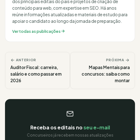
dos principais editais do país e projetos de criação de
conteúdo para web, com expertise em SEO. Há anos
reúne informações atualizadas e materiais de estudo para
apoiar o candidato ao longo da jornada de preparação.
Ver todas as publicações
ANTERIOR
PRÓXIMA
Auditor Fiscal: carreira,
Mapas Mentais para
salário e como passar em
concursos: saiba como
2026
montar
Receba os editais no
seu e-mail
Concurseiros já recebem nossas atualizações