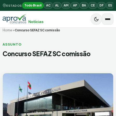
Todo Brasil
AC
AL
AM
AP
BA
CE
DF
ES
ESTADOS
Home
»
Concurso SEFAZ SC comissão
ASSUNTO
Concurso SEFAZ SC comissão