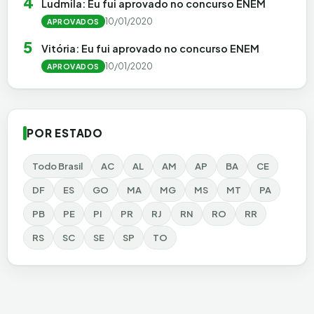
4
Ludmila: Eu fui aprovado no concurso ENEM
10/01/2020
APROVADOS
5
Vitória: Eu fui aprovado no concurso ENEM
10/01/2020
APROVADOS
POR ESTADO
Todo Brasil
AC
AL
AM
AP
BA
CE
DF
ES
GO
MA
MG
MS
MT
PA
PB
PE
PI
PR
RJ
RN
RO
RR
RS
SC
SE
SP
TO