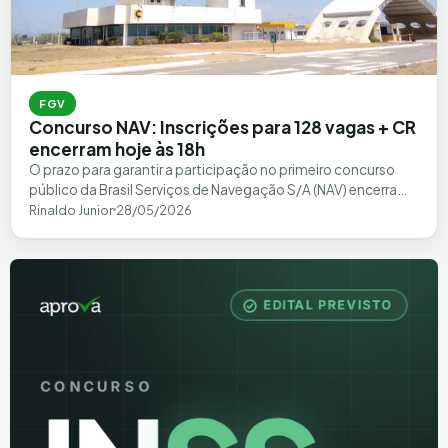
FGV
Concurso NAV: Inscrições para 128 vagas + CR
encerram hoje às 18h
O prazo para garantir a participação no primeiro concurso
público da Brasil Serviços de Navegação S/A (NAV) encerra
nesta quinta-feira, 28 de…
Rinaldo Junior
28/05/2026