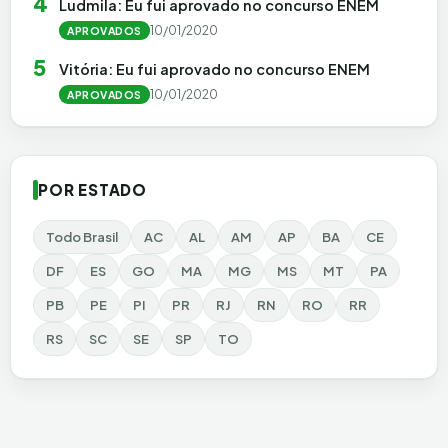
4
Ludmila: Eu fui aprovado no concurso ENEM
10/01/2020
APROVADOS
5
Vitória: Eu fui aprovado no concurso ENEM
10/01/2020
APROVADOS
POR ESTADO
Todo Brasil
AC
AL
AM
AP
BA
CE
DF
ES
GO
MA
MG
MS
MT
PA
PB
PE
PI
PR
RJ
RN
RO
RR
RS
SC
SE
SP
TO