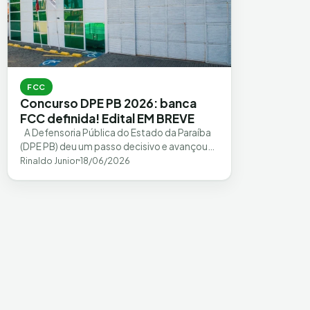
FCC
Concurso DPE PB 2026: banca
FCC definida! Edital EM BREVE
ㅤ A Defensoria Pública do Estado da Paraíba
(DPE PB) deu um passo decisivo e avançou
na realização do seu primeiro…
Rinaldo Junior
18/06/2026