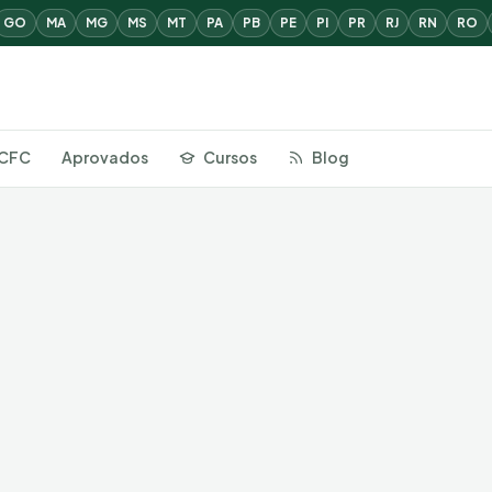
GO
MA
MG
MS
MT
PA
PB
PE
PI
PR
RJ
RN
RO
CFC
Aprovados
Cursos
Blog