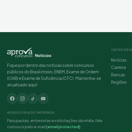
CATEGORI
Notícias
Fique por dentro das notícias sobre concursos
Carreira
públicos do Brasil inteiro, ENEM, Exame de Ordem
Bancas
(OAB) e Exame de Suficiência (CFC). Mantenha-se
Regiões
atualizado aqui!
ASSESSORIA DE IMPRENSA
Para pautas, entrevistas e solicitações da mídia, fale
conosco pelo e-mail
[email protected]
.