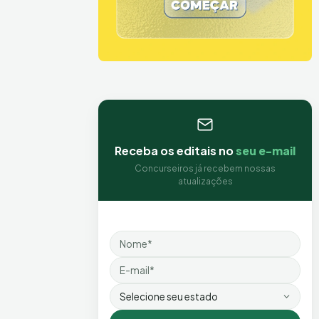
Receba os editais no
seu e-mail
Concurseiros já recebem nossas
atualizações
Nome
Email
Estado