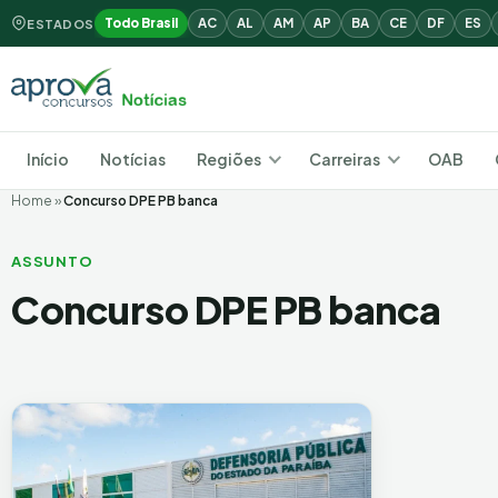
Todo Brasil
AC
AL
AM
AP
BA
CE
DF
ES
ESTADOS
Início
Notícias
Regiões
Carreiras
OAB
Home
»
Concurso DPE PB banca
ASSUNTO
Concurso DPE PB banca