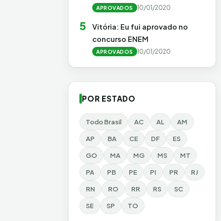
10/01/2020
APROVADOS
5
Vitória: Eu fui aprovado no
concurso ENEM
10/01/2020
APROVADOS
POR ESTADO
Todo Brasil
AC
AL
AM
AP
BA
CE
DF
ES
GO
MA
MG
MS
MT
PA
PB
PE
PI
PR
RJ
RN
RO
RR
RS
SC
SE
SP
TO