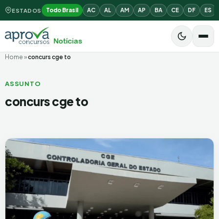
Todo Brasil
AC
AL
AM
AP
BA
CE
DF
ES
ESTADOS
Home
»
concurs cge to
ASSUNTO
concurs cge to