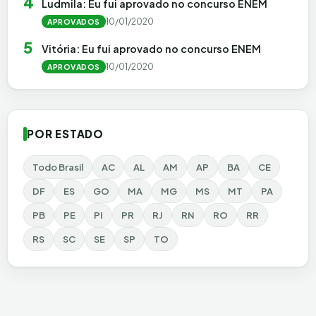
4
Ludmila: Eu fui aprovado no concurso ENEM
10/01/2020
APROVADOS
5
Vitória: Eu fui aprovado no concurso ENEM
10/01/2020
APROVADOS
POR ESTADO
Todo Brasil
AC
AL
AM
AP
BA
CE
DF
ES
GO
MA
MG
MS
MT
PA
PB
PE
PI
PR
RJ
RN
RO
RR
RS
SC
SE
SP
TO