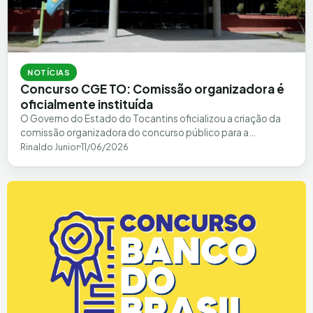
NOTÍCIAS
Concurso CGE TO: Comissão organizadora é
oficialmente instituída
O Governo do Estado do Tocantins oficializou a criação da
comissão organizadora do concurso público para a
Controladoria-Geral do Estado (CGE TO).…
Rinaldo Junior
11/06/2026