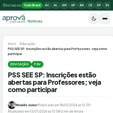
Todo Brasil
AC
AL
AM
AP
BA
CE
DF
ES
ESTADOS
Início
›
Educação
›
PSS SEE SP: Inscrições estão abertas para Professores; veja como
participar
EDUCAÇÃO
FGV
PSS SEE SP: Inscrições estão
abertas para Professores; veja
como participar
Rinaldo Junior
Publicado em
18/05/2026 às 15:35
Atualizado em
13/07/2026 às 10:58
2 min de leitura