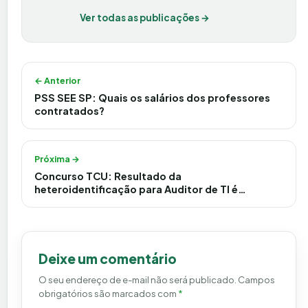
Ver todas as publicações →
Navegação de Post
← Anterior
PSS SEE SP: Quais os salários dos professores
contratados?
Próxima →
Concurso TCU: Resultado da
heteroidentificação para Auditor de TI é
divulgado; confira
Deixe um comentário
O seu endereço de e-mail não será publicado.
Campos
obrigatórios são marcados com
*