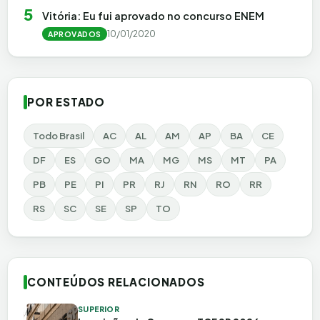
5
Vitória: Eu fui aprovado no concurso ENEM
10/01/2020
APROVADOS
POR ESTADO
Todo Brasil
AC
AL
AM
AP
BA
CE
DF
ES
GO
MA
MG
MS
MT
PA
PB
PE
PI
PR
RJ
RN
RO
RR
RS
SC
SE
SP
TO
CONTEÚDOS RELACIONADOS
SUPERIOR