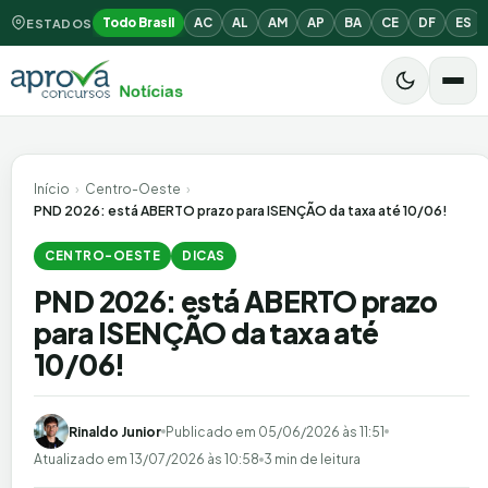
Todo Brasil
AC
AL
AM
AP
BA
CE
DF
ES
ESTADOS
Início
›
Centro-Oeste
›
PND 2026: está ABERTO prazo para ISENÇÃO da taxa até 10/06!
CENTRO-OESTE
DICAS
PND 2026: está ABERTO prazo
para ISENÇÃO da taxa até
10/06!
Rinaldo Junior
Publicado em
05/06/2026 às 11:51
Atualizado em
13/07/2026 às 10:58
3 min de leitura