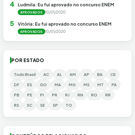
4
Ludmila: Eu fui aprovado no concurso ENEM
10/01/2020
APROVADOS
5
Vitória: Eu fui aprovado no concurso ENEM
10/01/2020
APROVADOS
POR ESTADO
Todo Brasil
AC
AL
AM
AP
BA
CE
DF
ES
GO
MA
MG
MS
MT
PA
PB
PE
PI
PR
RJ
RN
RO
RR
RS
SC
SE
SP
TO