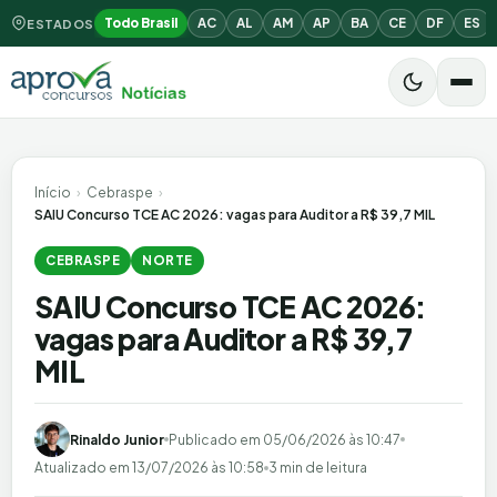
Todo Brasil
AC
AL
AM
AP
BA
CE
DF
ES
ESTADOS
Início
›
Cebraspe
›
SAIU Concurso TCE AC 2026: vagas para Auditor a R$ 39,7 MIL
CEBRASPE
NORTE
SAIU Concurso TCE AC 2026:
vagas para Auditor a R$ 39,7
MIL
Rinaldo Junior
Publicado em
05/06/2026 às 10:47
Atualizado em
13/07/2026 às 10:58
3 min de leitura