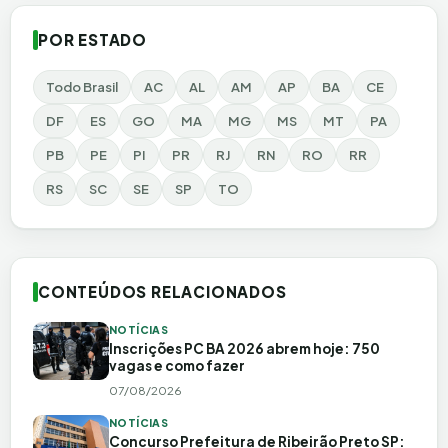
POR ESTADO
Todo Brasil
AC
AL
AM
AP
BA
CE
DF
ES
GO
MA
MG
MS
MT
PA
PB
PE
PI
PR
RJ
RN
RO
RR
RS
SC
SE
SP
TO
CONTEÚDOS RELACIONADOS
NOTÍCIAS
Inscrições PC BA 2026 abrem hoje: 750
vagas e como fazer
07/08/2026
NOTÍCIAS
Concurso Prefeitura de Ribeirão Preto SP: