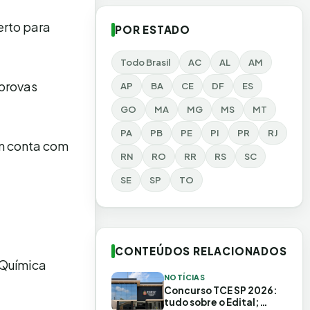
erto para
POR ESTADO
Todo Brasil
AC
AL
AM
provas
AP
BA
CE
DF
ES
GO
MA
MG
MS
MT
PA
PB
PE
PI
PR
RJ
ém conta com
RN
RO
RR
RS
SC
SE
SP
TO
CONTEÚDOS RELACIONADOS
 Química
NOTÍCIAS
Concurso TCE SP 2026:
tudo sobre o Edital;