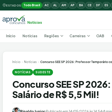
Todo Brasil
AC
AL
AM
AP
BA
CE
DF
ES
ESTADOS
Início
Notícias
Regiões
Carreiras
OAB
Início
›
Notícias
›
Concurso SEE SP 2026: Professor Temporário com
NOTÍCIAS
SUDESTE
Concurso SEE SP 2026:
Salário de R$ 5,5 Mil!
Rinaldo Junior
Publicado em
14/05/2026 às 14:54
8 min