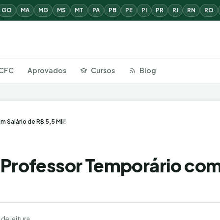
GO
MA
MG
MS
MT
PA
PB
PE
PI
PR
RJ
RN
RO
CFC
Aprovados
Cursos
Blog
 Salário de R$ 5,5 Mil!
 Professor Temporário co
 de leitura