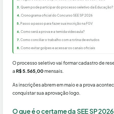
Quem pode participar do processo seletivo da Educação?
Cronograma oficial do Concurso SEE SP 2026
Passo a passo para fazer sua inscrição na FGV
Como será a prova e a temida videoaula?
Como conciliar o trabalho com a rotina de estudos
Como evitar golpes e acessar os canais oficiais
O processo seletivo vai formar cadastro de res
a
R$ 5.565,00
mensais.
As inscrições abrem em maio e a prova acontec
conquistar sua aprovação logo.
O que é o certame da SEE SP 2026 