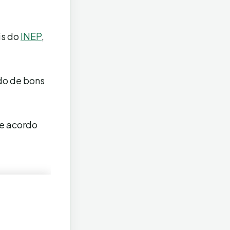
is do
INEP
,
ndo de bons
de acordo