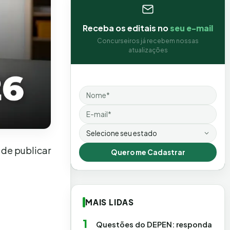
Receba os editais no
seu e-mail
Concurseiros já recebem nossas
atualizações
Nome
Email
Estado
 de publicar
Quero me Cadastrar
MAIS LIDAS
1
Questões do DEPEN: responda