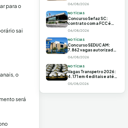
inscrições adiadas!
06/08/2026
ar para o
Salário de R$20 MIL
NOTÍCIAS
Concurso Sefaz SC:
contrato com a FCC é
assinado e edital fica
orário sai
06/08/2026
iminente
NOTÍCIAS
Concurso SEDUC AM:
7.862 vagas autorizadas
e edital em preparação
06/08/2026
NOTÍCIAS
Vagas Transpetro 2026:
anais, o
4.171 em 4 editais e até
R$ 15 mil
05/08/2026
amento será
bono