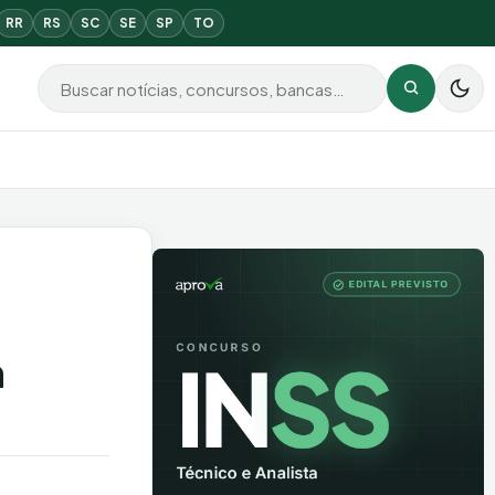
RR
RS
SC
SE
SP
TO
Buscar por:
Buscar
m