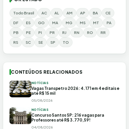
Todo Brasil
AC
AL
AM
AP
BA
CE
DF
ES
GO
MA
MG
MS
MT
PA
PB
PE
PI
PR
RJ
RN
RO
RR
RS
SC
SE
SP
TO
CONTEÚDOS RELACIONADOS
NOTÍCIAS
Vagas Transpetro 2026: 4.171 em 4 editais e
até R$ 15 mil
05/08/2026
NOTÍCIAS
Concurso Santos SP: 216 vagas para
Professores até R$ 3.770,59!
04/08/2026