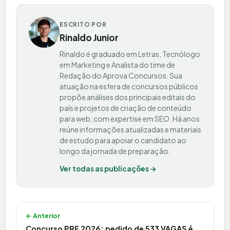
ESCRITO POR
Rinaldo Junior
Rinaldo é graduado em Letras, Tecnólogo
em Marketing e Analista do time de
Redação do Aprova Concursos. Sua
atuação na esfera de concursos públicos
propõe análises dos principais editais do
país e projetos de criação de conteúdo
para web, com expertise em SEO. Há anos
reúne informações atualizadas e materiais
de estudo para apoiar o candidato ao
longo da jornada de preparação.
Ver todas as publicações →
Navegação de Post
← Anterior
Concurso PRF 2026: pedido de 533 VAGAS é