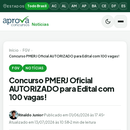
Todo Brasil
AC
AL
AM
AP
BA
CE
DF
ES
ESTADOS
Início
›
FGV
›
Concurso PMERJ Oficial AUTORIZADO para Edital com 100 vagas!
FGV
NOTÍCIAS
Concurso PMERJ Oficial
AUTORIZADO para Edital com
100 vagas!
Rinaldo Junior
Publicado em
01/06/2026 às 17:45
Atualizado em
13/07/2026 às 10:58
2 min de leitura