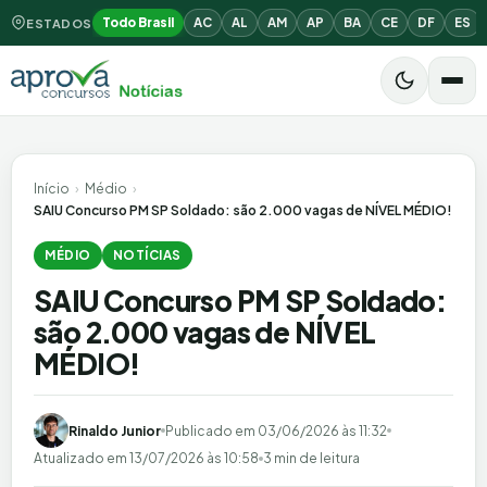
Todo Brasil
AC
AL
AM
AP
BA
CE
DF
ES
ESTADOS
Início
›
Médio
›
SAIU Concurso PM SP Soldado: são 2.000 vagas de NÍVEL MÉDIO!
MÉDIO
NOTÍCIAS
SAIU Concurso PM SP Soldado:
são 2.000 vagas de NÍVEL
MÉDIO!
Rinaldo Junior
Publicado em
03/06/2026 às 11:32
Atualizado em
13/07/2026 às 10:58
3 min de leitura