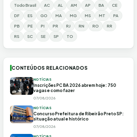
Todo Brasil
AC
AL
AM
AP
BA
CE
DF
ES
GO
MA
MG
MS
MT
PA
PB
PE
PI
PR
RJ
RN
RO
RR
RS
SC
SE
SP
TO
CONTEÚDOS RELACIONADOS
NOTÍCIAS
Inscrições PC BA 2026 abrem hoje: 750
vagas e como fazer
07/08/2026
NOTÍCIAS
Concurso Prefeitura de Ribeirão Preto SP:
situação atual e histórico
07/08/2026
NOTÍCIAS