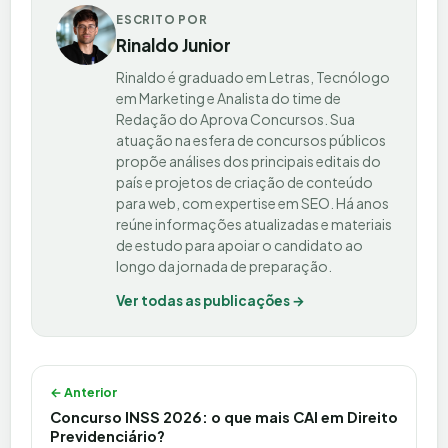
ESCRITO POR
Rinaldo Junior
Rinaldo é graduado em Letras, Tecnólogo
em Marketing e Analista do time de
Redação do Aprova Concursos. Sua
atuação na esfera de concursos públicos
propõe análises dos principais editais do
país e projetos de criação de conteúdo
para web, com expertise em SEO. Há anos
reúne informações atualizadas e materiais
de estudo para apoiar o candidato ao
longo da jornada de preparação.
Ver todas as publicações →
Navegação de Post
← Anterior
Concurso INSS 2026: o que mais CAI em Direito
Previdenciário?