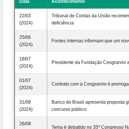
Data
Acontecimento
22/03
Tribunal de Contas da União recomen
(2024)
deficiência
25/06
Fontes internas informam que um nov
(2024)
18/07
Presidente da Fundação Cesgranrio af
(2024)
01/07
Contrato com a Cesgranrio é prorrog
(2024)
31/08
Banco do Brasil apresenta proposta gl
(2024)
concurso público
26/08
Tema é debatido no 35º Congresso N