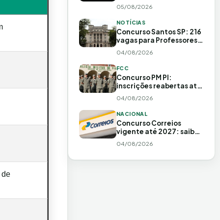
R$ 15 mil
05/08/2026
NOTÍCIAS
m
Concurso Santos SP: 216
vagas para Professores
até R$ 3.770,59!
04/08/2026
FCC
Concurso PM PI:
inscrições reabertas até
4 de setembro!
04/08/2026
NACIONAL
Concurso Correios
vigente até 2027: saiba
tudo sobre
04/08/2026
convocações!
 de