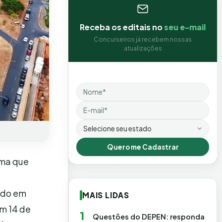
Receba os editais no
seu e-mail
Concurseiros já recebem nossas
atualizações
Nome
Email
Estado
Quero me Cadastrar
rma que
à
cado em
MAIS LIDAS
em 14 de
1
Questões do DEPEN: responda