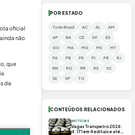
POR ESTADO
Todo Brasil
AC
AL
AM
ta oficial
 ainda não
AP
BA
CE
DF
ES
GO
MA
MG
MS
MT
PA
PB
PE
PI
PR
RJ
co, que
RN
RO
RR
RS
SC
de
SE
SP
TO
os da
CONTEÚDOS RELACIONADOS
NOTÍCIAS
Vagas Transpetro 2026:
4.171 em 4 editais e até