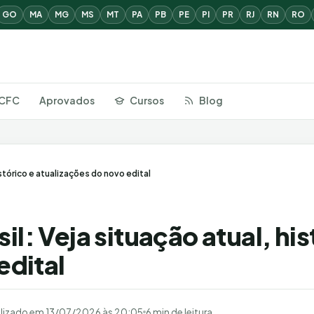
GO
MA
MG
MS
MT
PA
PB
PE
PI
PR
RJ
RN
RO
CFC
Aprovados
Cursos
Blog
stórico e atualizações do novo edital
l: Veja situação atual, his
edital
lizado em
13/07/2026 às 20:05
6 min de leitura