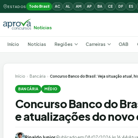
Todo Brasil
AC
AL
AM
AP
BA
CE
DF
ES
ESTADOS
Início
Notícias
Regiões
Carreiras
OAB
Início
›
Bancária
›
Concurso Banco do Brasil: Veja situação atual, hi
BANCÁRIA
MÉDIO
Concurso Banco do Brasi
e atualizações do novo 
Rinaldo Junior
Publicado em
08/07/2026 às 16:44
Atua