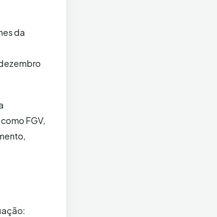
mes da
é dezembro
a
— como FGV,
mento,
tuação: