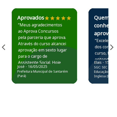
Estudante José recomenda o Aprova Concursos em depoime
Estudante Elais
Aprovados
Quem
“Meus agradecimentos
conhece,
ao Aprova Concursos
aprova
pela parceria que aprova.
“Excelente 
Através do curso alcancei
dos conteú
aprovação em sexto lugar
curso, ficou
para o cargo de
entender e
Assistente Social. Hoje
Elais - 15/07
prática atr
José - 16/05/2025
SGC: SEC BA - 
estou atuando na
resolução 
Prefeitura Municipal de Santarém
Educação Básic
Prefeitura de Santarém.
(Pará)
Inglesa (Edital
questões.”
Obrigado ao professores
e ao APROVA!”