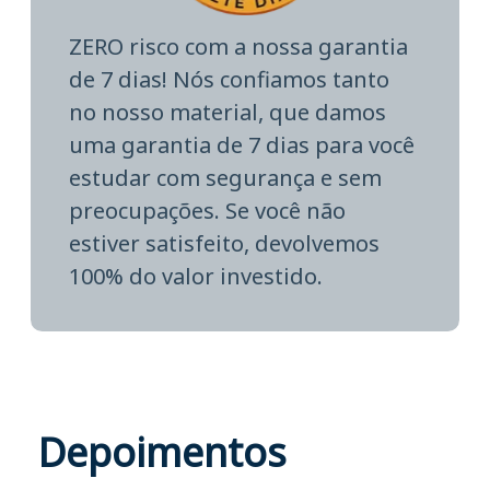
ZERO risco com a nossa garantia
de 7 dias! Nós confiamos tanto
no nosso material, que damos
uma garantia de 7 dias para você
estudar com segurança e sem
preocupações. Se você não
estiver satisfeito, devolvemos
100% do valor investido.
Depoimentos