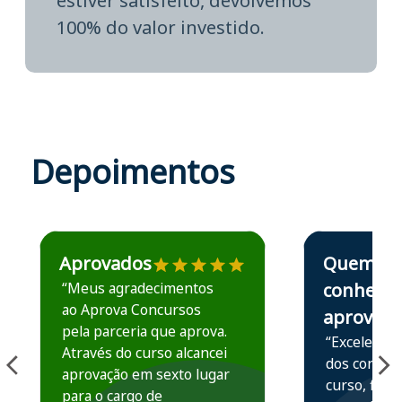
estiver satisfeito, devolvemos
100% do valor investido.
Depoimentos
Estudante José recomenda o Aprova Concursos em depoime
Estudante Elais
Aprovados
Quem
“Meus agradecimentos
conhece,
ao Aprova Concursos
aprova
pela parceria que aprova.
“Excelente 
Através do curso alcancei
dos conteú
aprovação em sexto lugar
curso, ficou
para o cargo de