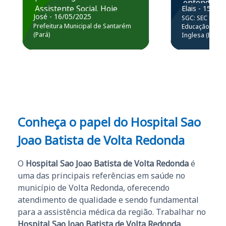
entender e
Assistente Social. Hoje
Elais - 15/07
prática atr
José - 16/05/2025
SGC: SEC BA - 
estou atuando na
resolução 
Prefeitura Municipal de Santarém
Educação Básic
Prefeitura de Santarém.
(Pará)
Inglesa (Edital
questões.”
Obrigado ao professores
e ao APROVA!”
Conheça o papel do Hospital Sao
Joao Batista de Volta Redonda
O
Hospital Sao Joao Batista de Volta Redonda
é
uma das principais referências em saúde no
município de Volta Redonda, oferecendo
atendimento de qualidade e sendo fundamental
para a assistência médica da região. Trabalhar no
Hospital Sao Joao Batista de Volta Redonda