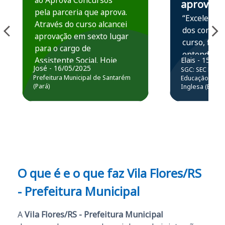
ao Aprova Concursos
aprova
pela parceria que aprova.
“Excelente 
Através do curso alcancei
dos conteú
aprovação em sexto lugar
curso, ficou
para o cargo de
entender e
Assistente Social. Hoje
Elais - 15/07
prática atr
José - 16/05/2025
SGC: SEC BA - 
estou atuando na
resolução 
Prefeitura Municipal de Santarém
Educação Básic
Prefeitura de Santarém.
(Pará)
Inglesa (Edital
questões.”
Obrigado ao professores
e ao APROVA!”
O que é e o que faz Vila Flores/RS
- Prefeitura Municipal
A
Vila Flores/RS - Prefeitura Municipal