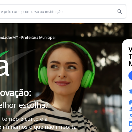
indade/MT - Prefeitura Municipal
V
T
M
rovação:
elhor escolha?
 tempo é curto e a
 eliminamos o que não importa