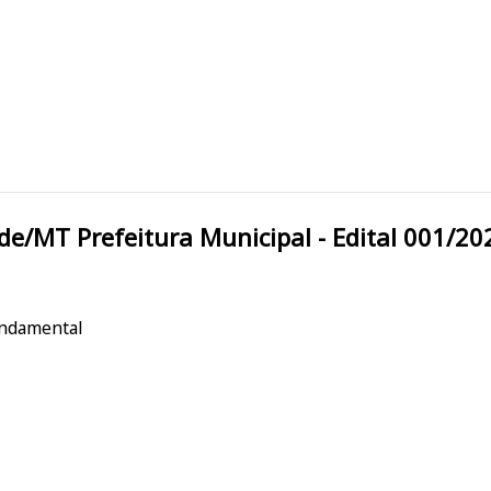
Vila Bela da Santíssima Trindade/MT Prefeitura Municipal - Edital 001/
undamental