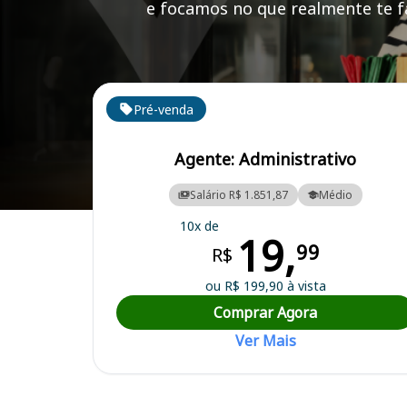
e focamos no que realmente te fa
Cursos em destaque para passar no concurso
Pré-venda
Agente: Administrativo
Salário R$ 1.851,87
Médio
Curso Preparatório para o Concurso Vila Bela da Santíssima Trindade
10x de
19,
99
R$
ou R$ 199,90 à vista
Comprar Agora
Ver Mais