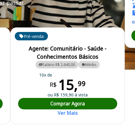
z passar.
Pré-venda
Agente: Comunitário - Saúde -
Conhecimentos Básicos
Salário R$ 2.640,00
Médio
/MT - Prefeitura Municipal
10x de
15,
99
R$
ou R$ 159,90 à vista
Comprar Agora
Ver Mais