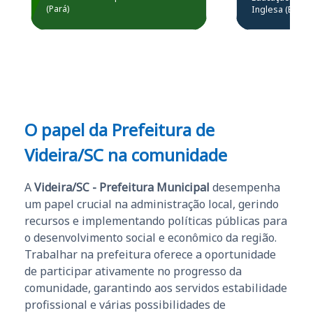
Prefeitura de Santarém.
(Pará)
Inglesa (Edital
questões.”
Obrigado ao professores
e ao APROVA!”
O papel da Prefeitura de
Videira/SC na comunidade
A
Videira/SC - Prefeitura Municipal
desempenha
um papel crucial na administração local, gerindo
recursos e implementando políticas públicas para
o desenvolvimento social e econômico da região.
Trabalhar na prefeitura oferece a oportunidade
de participar ativamente no progresso da
comunidade, garantindo aos servidos estabilidade
profissional e várias possibilidades de