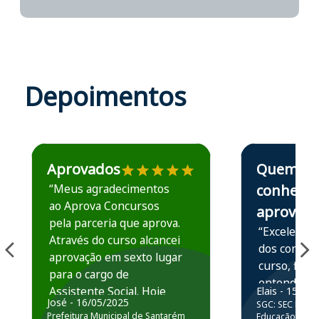
Depoimentos
Estudante José recomenda o Aprova Concursos em depoime
Estudante Elais
Aprovados
Quem
“Meus agradecimentos
conhece,
ao Aprova Concursos
aprova
pela parceria que aprova.
“Excelente 
Através do curso alcancei
dos conteú
aprovação em sexto lugar
curso, ficou
para o cargo de
entender e
Assistente Social. Hoje
Elais - 15/07
prática atr
José - 16/05/2025
SGC: SEC BA - 
estou atuando na
resolução 
Prefeitura Municipal de Santarém
Educação Básic