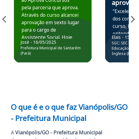
ao Aprova Concursos
aprova
pela parceria que aprova.
“Excelente 
Através do curso alcancei
dos conteú
aprovação em sexto lugar
curso, ficou
para o cargo de
entender e
Assistente Social. Hoje
Elais - 15/07
prática atr
José - 16/05/2025
SGC: SEC BA - 
estou atuando na
resolução 
Prefeitura Municipal de Santarém
Educação Básic
Prefeitura de Santarém.
(Pará)
Inglesa (Edital
questões.”
Obrigado ao professores
e ao APROVA!”
O que é e o que faz Vianópolis/GO
- Prefeitura Municipal
A
Vianópolis/GO - Prefeitura Municipal