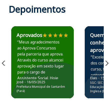
Depoimentos
Estudante José recomenda o Aprova Concursos em depoime
Estudante Elais
Aprovados
Quem
“Meus agradecimentos
conhece,
ao Aprova Concursos
aprova
pela parceria que aprova.
“Excelente 
Através do curso alcancei
dos conteú
aprovação em sexto lugar
curso, ficou
para o cargo de
entender e
Assistente Social. Hoje
Elais - 15/07
prática atr
José - 16/05/2025
SGC: SEC BA - 
estou atuando na
resolução 
Prefeitura Municipal de Santarém
Educação Básic
Prefeitura de Santarém.
(Pará)
Inglesa (Edital
questões.”
Obrigado ao professores
e ao APROVA!”