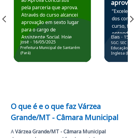
ao Aprova Concursos
aprova
pela parceria que aprova.
“Excelente 
Através do curso alcancei
dos conteú
aprovação em sexto lugar
curso, ficou
para o cargo de
entender e
Assistente Social. Hoje
Elais - 15/07
prática atr
José - 16/05/2025
SGC: SEC BA - 
estou atuando na
resolução 
Prefeitura Municipal de Santarém
Educação Básic
Prefeitura de Santarém.
(Pará)
Inglesa (Edital
questões.”
Obrigado ao professores
e ao APROVA!”
O que é e o que faz Várzea
Grande/MT - Câmara Municipal
A
Várzea Grande/MT - Câmara Municipal