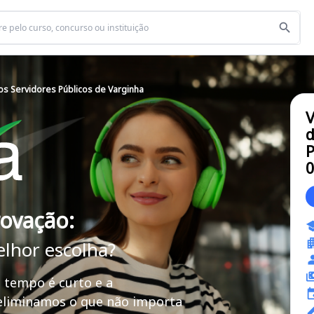
dos Servidores Públicos de Varginha
V
d
P
rovação:
elhor escolha?
 tempo é curto e a
 eliminamos o que não importa