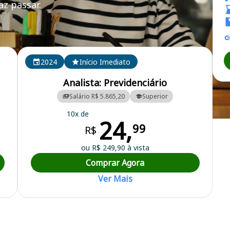
z passar.
V
2024
Início Imediato
Analista: Previdenciário
Salário R$ 5.865,20
Superior
10x de
24,
ia dos Servidores Públicos de Varginha
99
R$
ou R$ 249,90 à vista
Comprar Agora
Ver Mais