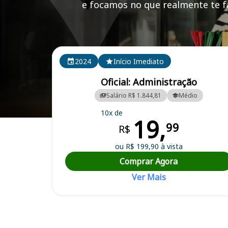
e focamos no que realmente te fa
Cursos em destaque para passar no concurso INPRE
2024
Início Imediato
Oficial: Administração
Salário R$ 1.844,81
Médio
10x de
19,
Curso Preparatório para o Concurso INPREV - Instituto de Previdênc
99
R$
ou R$ 199,90 à vista
Comprar Agora
Ver Mais