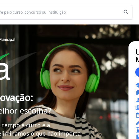
Municipal
U
M
rovação:
elhor escolha?
 tempo é curto e a
 eliminamos o que não importa