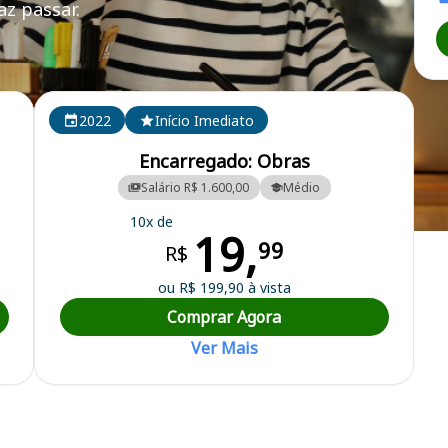
z passar.
2022
Início Imediato
Encarregado: Obras
Salário R$ 1.600,00
Médio
10x de
19,
pal
99
R$
ou R$ 199,90 à vista
Comprar Agora
Ver Mais