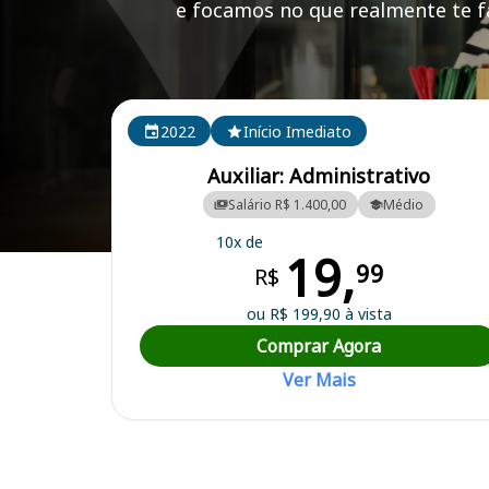
e focamos no que realmente te fa
Cursos em destaque para passar no concurso
2022
Início Imediato
Auxiliar: Administrativo
Salário R$ 1.400,00
Médio
10x de
19,
Curso Preparatório para o Concurso Urucânia/MG - Prefeitura Munici
99
R$
ou R$ 199,90 à vista
Comprar Agora
Ver Mais