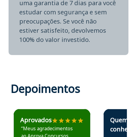
uma garantia de 7 dias para você
estudar com segurança e sem
preocupações. Se você não
estiver satisfeito, devolvemos
100% do valor investido.
Depoimentos
Estudante José recomenda o Aprova Concursos em depoime
Estudante Elais
Aprovados
Quem
“Meus agradecimentos
conhece,
ao Aprova Concursos