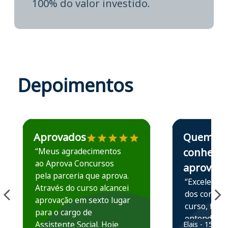
100% do valor investido.
Depoimentos
Estudante José recomenda o Aprova Concursos em depoime
Estudante Elais
Aprovados
Quem
“Meus agradecimentos
conhece,
ao Aprova Concursos
aprova
pela parceria que aprova.
“Excelente 
Através do curso alcancei
dos conteú
aprovação em sexto lugar
curso, ficou
para o cargo de
entender e
Assistente Social. Hoje
Elais - 15/07