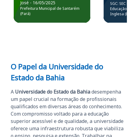
prática atr
José - 16/05/2025
SGC: SEC BA - 
estou atuando na
resolução 
Prefeitura Municipal de Santarém
Educação Básic
Prefeitura de Santarém.
(Pará)
Inglesa (Edital
questões.”
Obrigado ao professores
e ao APROVA!”
O Papel da
Universidade do
Estado da Bahia
A
Universidade do Estado da Bahia
desempenha
um papel crucial na formação de profissionais
qualificados em diversas áreas do conhecimento.
Com compromisso voltado para a educação
superior acessível e de qualidade, a universidade
oferece uma infraestrutura robusta que viabiliza
o ensino, pesquisa e extensão. Trabalhar na