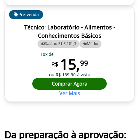
Pré-venda
Técnico: Laboratório - Alimentos -
Conhecimentos Básicos
Salário R$ 3.181,3
Médio
10x de
15,
99
R$
ou R$ 159,90 à vista
Comprar Agora
Ver Mais
Cursos em destaque para passar no concurso UFU (MG)
Da preparação à aprovação: