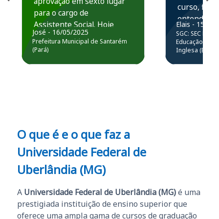
aprovação em sexto lugar
curso, ficou
para o cargo de
entender e
Assistente Social. Hoje
Elais - 15/07
prática atr
José - 16/05/2025
SGC: SEC BA - 
estou atuando na
resolução 
Prefeitura Municipal de Santarém
Educação Básic
Prefeitura de Santarém.
(Pará)
Inglesa (Edital
questões.”
Obrigado ao professores
e ao APROVA!”
O que é e o que faz a
Universidade Federal de
Uberlândia (MG)
A
Universidade Federal de Uberlândia (MG)
é uma
prestigiada instituição de ensino superior que
oferece uma ampla gama de cursos de graduação