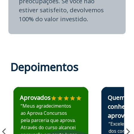
preocupações. Se você não
estiver satisfeito, devolvemos
100% do valor investido.
Depoimentos
Estudante José recomenda o Aprova Concursos em depoime
Estudante Elais
Aprovados
Quem
“Meus agradecimentos
conhece,
ao Aprova Concursos
aprova
pela parceria que aprova.
“Excelente 
Através do curso alcancei
dos conteú