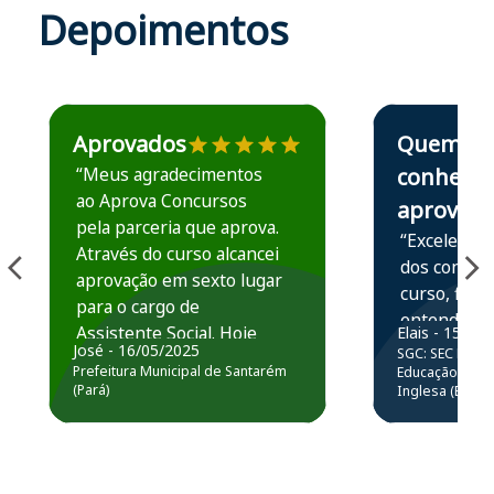
Depoimentos
Estudante José recomenda o Aprova Concursos em depoime
Estudante Elais
Aprovados
Quem
“Meus agradecimentos
conhece,
ao Aprova Concursos
aprova
pela parceria que aprova.
“Excelente 
Através do curso alcancei
dos conteú
aprovação em sexto lugar
curso, ficou
para o cargo de
entender e
Assistente Social. Hoje
Elais - 15/07
prática atr
José - 16/05/2025
SGC: SEC BA - 
estou atuando na
resolução 
Prefeitura Municipal de Santarém
Educação Básic
Prefeitura de Santarém.
(Pará)
Inglesa (Edital
questões.”
Obrigado ao professores
e ao APROVA!”