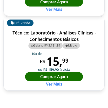
Comprar Agora
Ver Mais
Pré-venda
Técnico: Laboratório - Análises Clínicas -
Conhecimentos Básicos
Salário R$ 3.181,39
Médio
10x de
15,
99
R$
ou R$ 159,90 à vista
Comprar Agora
Ver Mais
Cursos em destaque para passar no concurso UFPI (PI)