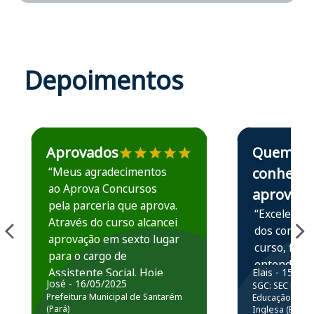
Depoimentos
Estudante José recomenda o Aprova Concursos em depoime
Estudante Elais
Aprovados
Quem
“Meus agradecimentos
conhece,
ao Aprova Concursos
aprova
pela parceria que aprova.
“Excelente 
Através do curso alcancei
dos conteú
aprovação em sexto lugar
curso, ficou
para o cargo de
entender e
Assistente Social. Hoje
Elais - 15/07
prática atr
José - 16/05/2025
SGC: SEC BA - 
estou atuando na
resolução 
Prefeitura Municipal de Santarém
Educação Básic
Prefeitura de Santarém.
(Pará)
Inglesa (Edital