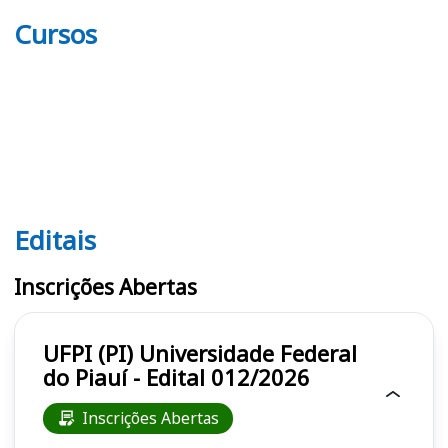
Cursos
Editais
Editais UFPI (PI)
Inscrições Abertas
UFPI (PI) Universidade Federal
do Piauí - Edital 012/2026
Inscrições Abertas