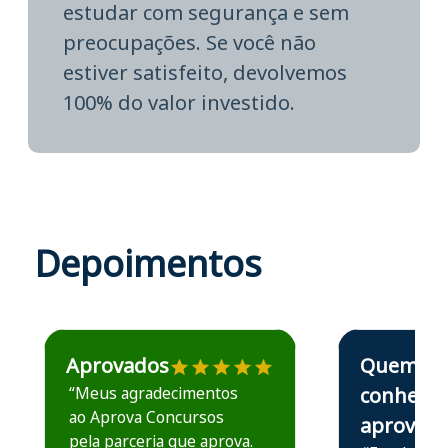
estudar com segurança e sem
preocupações. Se você não
estiver satisfeito, devolvemos
100% do valor investido.
Depoimentos
Estudante José recomenda o Aprova Concursos em depoime
Estudante Elais
Aprovados
Quem
“Meus agradecimentos
conhece,
ao Aprova Concursos
aprova
pela parceria que aprova.