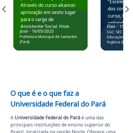
“Excelente 
Através do curso alcancei
dos conteú
aprovação em sexto lugar
curso, ficou
para o cargo de
entender e
Assistente Social. Hoje
Elais - 15/07
prática atr
José - 16/05/2025
SGC: SEC BA - 
estou atuando na
resolução 
Prefeitura Municipal de Santarém
Educação Básic
Prefeitura de Santarém.
(Pará)
Inglesa (Edital
questões.”
Obrigado ao professores
e ao APROVA!”
O que é e o que faz a
Universidade Federal do Pará
A
Universidade Federal do Pará
é uma das
principais instituições de ensino superior do
Brasil, localizada na região Norte. Oferece uma