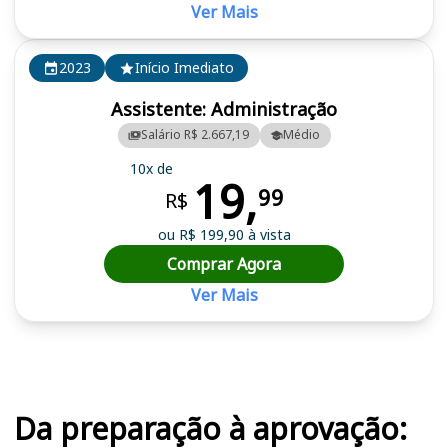
Ver Mais
2023
Início Imediato
Assistente: Administração
Salário R$ 2.667,19
Médio
10x de
19,
99
R$
ou R$ 199,90 à vista
Comprar Agora
Ver Mais
Cursos em destaque para passar no concurso UFPA (PA)
Da preparação à aprovação: